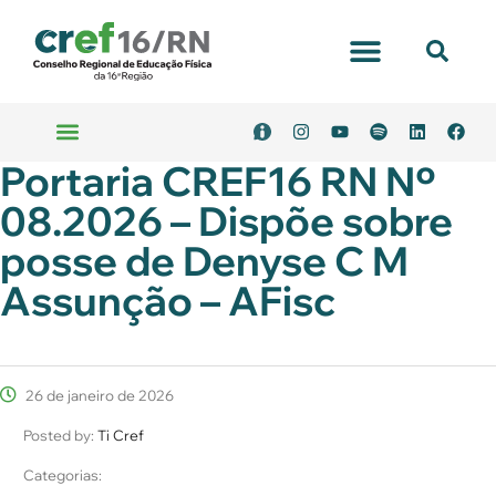
Portal Transparência
Portaria CREF16 RN Nº
Emitir Boleto
Serviços Online
08.2026 – Dispõe sobre
posse de Denyse C M
Assunção – AFisc
26 de janeiro de 2026
Posted by:
Ti Cref
Categorias: