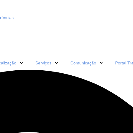
erências
calização
Serviços
Comunicação
Portal Tr