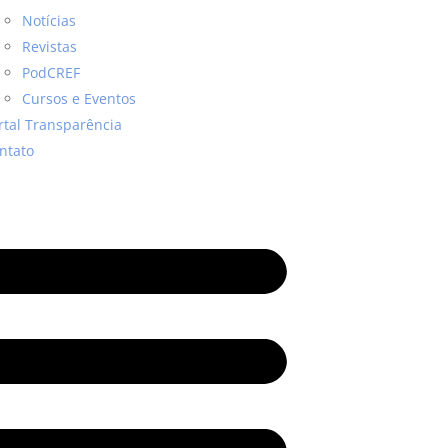
Notícias
Revistas
PodCREF
Cursos e Eventos
rtal Transparência
ntato