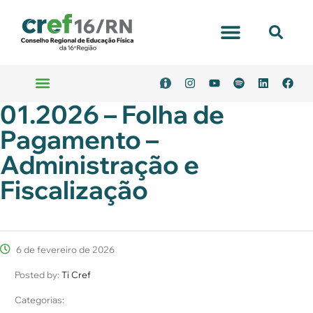
Portal Transparência
01.2026 – Folha de
Emitir Boleto
Serviços Online
Pagamento –
Administração e
Fiscalização
6 de fevereiro de 2026
Posted by:
Ti Cref
Categorias: