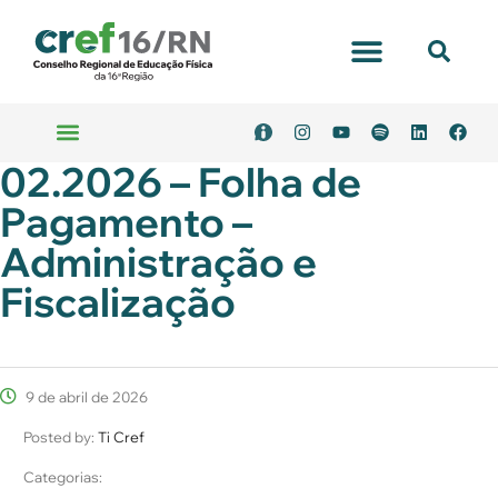
Portal Transparência
02.2026 – Folha de
Emitir Boleto
Serviços Online
Pagamento –
Administração e
Fiscalização
9 de abril de 2026
Posted by:
Ti Cref
Categorias: