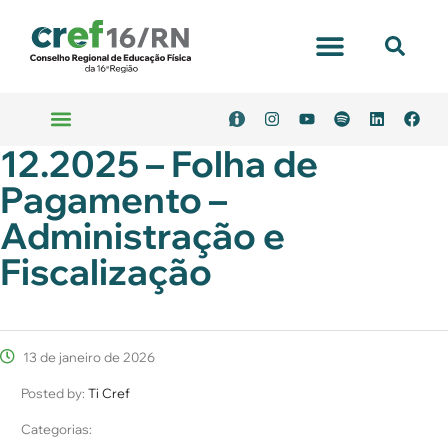
Portal Transparência
12.2025 – Folha de
Emitir Boleto
Serviços Online
Pagamento –
Administração e
Fiscalização
13 de janeiro de 2026
Posted by:
Ti Cref
Categorias: