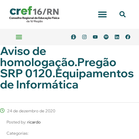
Portal Transparência
Aviso de
Emitir Boleto
Serviços Online
homologação.Pregão
SRP 0120.Equipamentos
de Informática
24 de dezembro de 2020
Posted by:
ricardo
Categorias: