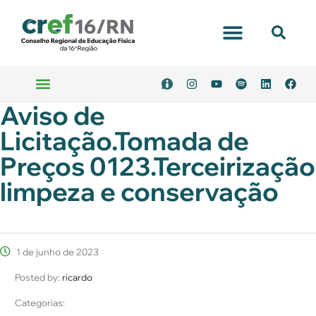
Portal Transparência
Aviso de
Emitir Boleto
Serviços Online
Licitação.Tomada de
Preços 0123.Terceirização
limpeza e conservação
1 de junho de 2023
Posted by:
ricardo
Categorias: