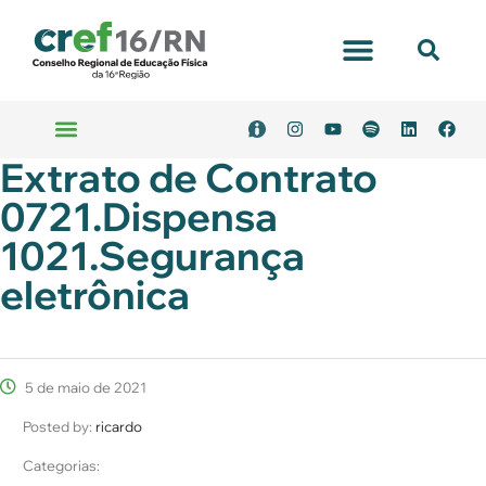
Portal Transparência
Extrato de Contrato
Emitir Boleto
Serviços Online
0721.Dispensa
1021.Segurança
eletrônica
5 de maio de 2021
Posted by:
ricardo
Categorias: