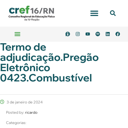
Portal Transparência
Termo de
Emitir Boleto
Serviços Online
adjudicação.Pregão
Eletrônico
0423.Combustível
3 de janeiro de 2024
Posted by:
ricardo
Categorias: