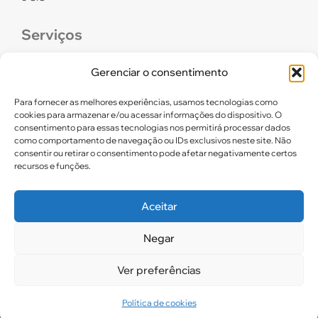
Serviços
CONFEF
Gerenciar o consentimento
LGPD – CREF16/RN
Para fornecer as melhores experiências, usamos tecnologias como
cookies para armazenar e/ou acessar informações do dispositivo. O
consentimento para essas tecnologias nos permitirá processar dados
Links úteis
como comportamento de navegação ou IDs exclusivos neste site. Não
consentir ou retirar o consentimento pode afetar negativamente certos
Certidão de Quitação Eleitoral
recursos e funções.
Parceiros CREF16
Aceitar
Negar
2025. CREF 16 – Todos os direitos reservados
Ver preferências
Política de cookies