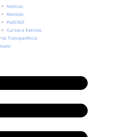
Notícias
Revistas
PodCREF
Cursos e Eventos
rtal Transparência
ntato