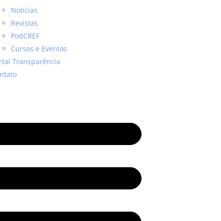
Notícias
Revistas
PodCREF
Cursos e Eventos
rtal Transparência
ntato