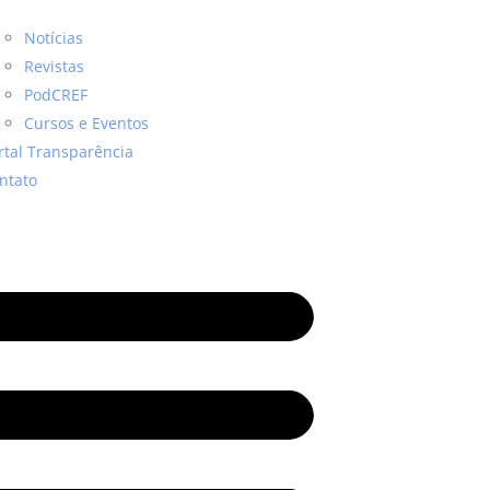
Notícias
Revistas
PodCREF
Cursos e Eventos
rtal Transparência
ntato