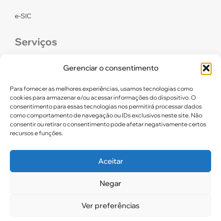
e-SIC
Serviços
CONFEF
Gerenciar o consentimento
LGPD – CREF16/RN
Para fornecer as melhores experiências, usamos tecnologias como
cookies para armazenar e/ou acessar informações do dispositivo. O
consentimento para essas tecnologias nos permitirá processar dados
Links úteis
como comportamento de navegação ou IDs exclusivos neste site. Não
consentir ou retirar o consentimento pode afetar negativamente certos
Certidão de Quitação Eleitoral
recursos e funções.
Parceiros CREF16
Aceitar
Negar
2025. CREF 16 – Todos os direitos reservados
Ver preferências