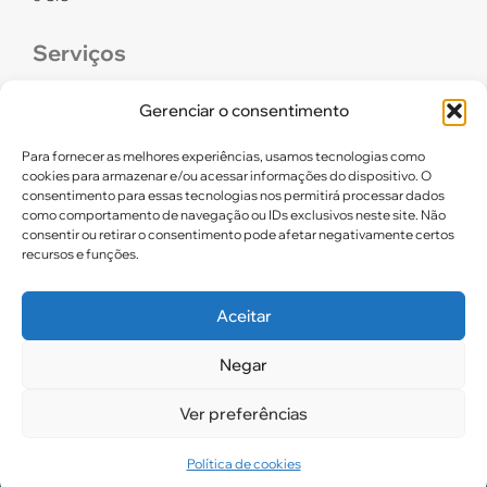
Serviços
CONFEF
Gerenciar o consentimento
LGPD – CREF16/RN
Para fornecer as melhores experiências, usamos tecnologias como
cookies para armazenar e/ou acessar informações do dispositivo. O
consentimento para essas tecnologias nos permitirá processar dados
Links úteis
como comportamento de navegação ou IDs exclusivos neste site. Não
consentir ou retirar o consentimento pode afetar negativamente certos
Certidão de Quitação Eleitoral
recursos e funções.
Parceiros CREF16
Aceitar
Negar
2025. CREF 16 – Todos os direitos reservados
Ver preferências
Política de cookies