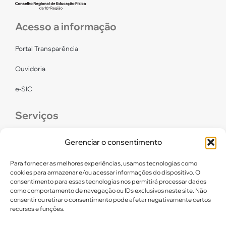
Acesso a informação
Portal Transparência
Ouvidoria
e-SIC
Serviços
CONFEF
Gerenciar o consentimento
LGPD – CREF16/RN
Para fornecer as melhores experiências, usamos tecnologias como
cookies para armazenar e/ou acessar informações do dispositivo. O
consentimento para essas tecnologias nos permitirá processar dados
Links úteis
como comportamento de navegação ou IDs exclusivos neste site. Não
consentir ou retirar o consentimento pode afetar negativamente certos
Certidão de Quitação Eleitoral
recursos e funções.