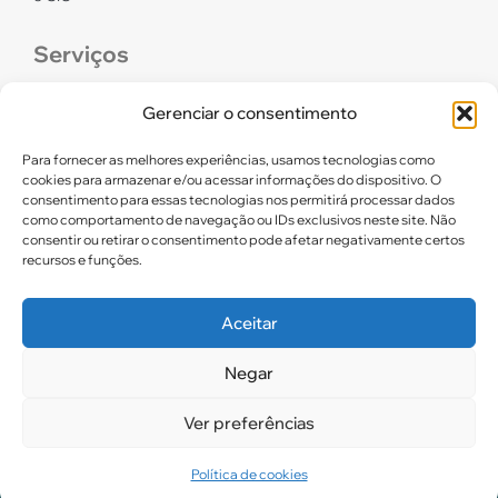
Serviços
CONFEF
Gerenciar o consentimento
LGPD – CREF16/RN
Para fornecer as melhores experiências, usamos tecnologias como
cookies para armazenar e/ou acessar informações do dispositivo. O
consentimento para essas tecnologias nos permitirá processar dados
Links úteis
como comportamento de navegação ou IDs exclusivos neste site. Não
consentir ou retirar o consentimento pode afetar negativamente certos
Certidão de Quitação Eleitoral
recursos e funções.
Parceiros CREF16
Aceitar
Negar
2025. CREF 16 – Todos os direitos reservados
Ver preferências
Política de cookies