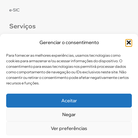
e-SIC
Serviços
CONFEF
Gerenciar o consentimento
LGPD – CREF16/RN
Para fornecer as melhores experiências, usamos tecnologias como
cookies para armazenar e/ou acessar informações do dispositivo. O
consentimento para essas tecnologias nos permitirá processar dados
Links úteis
como comportamento de navegação ou IDs exclusivos neste site. Não
consentir ou retirar o consentimento pode afetar negativamente certos
Certidão de Quitação Eleitoral
recursos e funções.
Parceiros CREF16
Aceitar
Negar
2025. CREF 16 – Todos os direitos reservados
Ver preferências