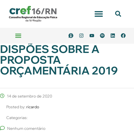
Portal Transparência
DISPÕES SOBRE A
Emitir Boleto
Serviços Online
PROPOSTA
ORÇAMENTÁRIA 2019
14 de setembro de 2020
Posted by:
ricardo
Categorias:
Nenhum comentário