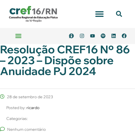
Portal Transparência
Resolução CREF16 Nº 86
Emitir Boleto
Serviços Online
– 2023 – Dispõe sobre
Anuidade PJ 2024
28 de setembro de 2023
Posted by:
ricardo
Categorias:
Nenhum comentário