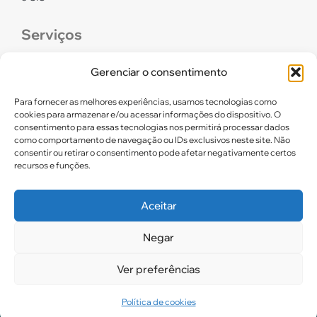
Serviços
CONFEF
Gerenciar o consentimento
LGPD – CREF16/RN
Para fornecer as melhores experiências, usamos tecnologias como
cookies para armazenar e/ou acessar informações do dispositivo. O
consentimento para essas tecnologias nos permitirá processar dados
Links úteis
como comportamento de navegação ou IDs exclusivos neste site. Não
consentir ou retirar o consentimento pode afetar negativamente certos
Certidão de Quitação Eleitoral
recursos e funções.
Parceiros CREF16
Aceitar
Negar
2025. CREF 16 – Todos os direitos reservados
Ver preferências
Política de cookies