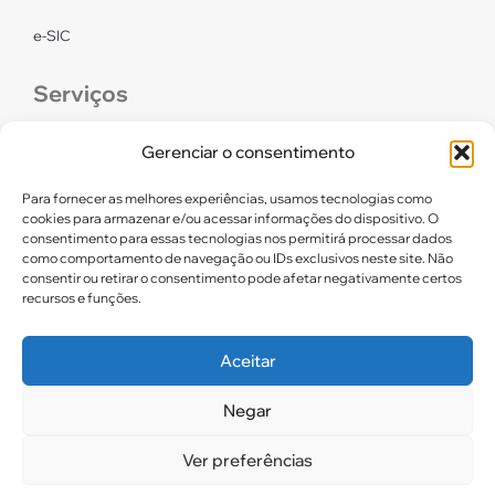
e-SIC
Serviços
CONFEF
Gerenciar o consentimento
LGPD – CREF16/RN
Para fornecer as melhores experiências, usamos tecnologias como
cookies para armazenar e/ou acessar informações do dispositivo. O
consentimento para essas tecnologias nos permitirá processar dados
Links úteis
como comportamento de navegação ou IDs exclusivos neste site. Não
consentir ou retirar o consentimento pode afetar negativamente certos
Certidão de Quitação Eleitoral
recursos e funções.
Parceiros CREF16
Aceitar
Negar
2025. CREF 16 – Todos os direitos reservados
Ver preferências