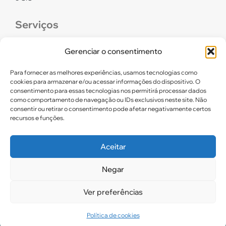
Serviços
CONFEF
Gerenciar o consentimento
LGPD – CREF16/RN
Para fornecer as melhores experiências, usamos tecnologias como
cookies para armazenar e/ou acessar informações do dispositivo. O
consentimento para essas tecnologias nos permitirá processar dados
Links úteis
como comportamento de navegação ou IDs exclusivos neste site. Não
consentir ou retirar o consentimento pode afetar negativamente certos
Certidão de Quitação Eleitoral
recursos e funções.
Parceiros CREF16
Aceitar
Negar
2025. CREF 16 – Todos os direitos reservados
Ver preferências
Política de cookies